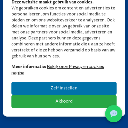
Deze website maakt gebruik van cookies.
06 - 27 58 27 18 (tot 21:30)
We gebruiken cookies om content en advertenties te
06 - 27 58 27 18 (tot 21:30)
personaliseren, om functies voor social media te
bieden en om ons websiteverkeer te analyseren. Ook
delen we informatie over uw gebruik van onze site
Ma - Vr: 09:00 - 17:00
met onze partners voor social media, adverteren en
Za: 10:00 - 13:30
analyse. Deze partners kunnen deze gegevens
combineren met andere informatie die u aan ze heeft
Zo: Gesloten
verstrekt of die ze hebben verzameld op basis van uw
gebruik van hun services.
Bekijk onze Privacy en cookies
Meer informatie:
pagina
Zelf instellen
Akkoord
Copyright © 2026 Autobedrijf Thomas | V2.0 |
Privacy en
cookies
| Een
DIGI
FRESH
Automotive website