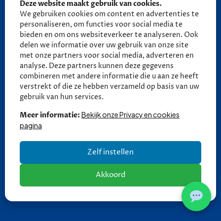
Deze website maakt gebruik van cookies.
06 - 27 58 27 18 (tot 21:30)
We gebruiken cookies om content en advertenties te
06 - 27 58 27 18 (tot 21:30)
personaliseren, om functies voor social media te
bieden en om ons websiteverkeer te analyseren. Ook
delen we informatie over uw gebruik van onze site
Ma - Vr: 09:00 - 17:00
met onze partners voor social media, adverteren en
Za: 10:00 - 13:30
analyse. Deze partners kunnen deze gegevens
combineren met andere informatie die u aan ze heeft
Zo: Gesloten
verstrekt of die ze hebben verzameld op basis van uw
gebruik van hun services.
Bekijk onze Privacy en cookies
Meer informatie:
pagina
Zelf instellen
Akkoord
Copyright © 2026 Autobedrijf Thomas | V2.0 |
Privacy en
cookies
| Een
DIGI
FRESH
Automotive website