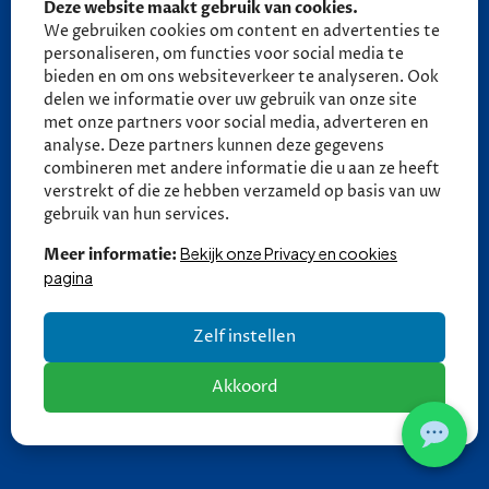
Deze website maakt gebruik van cookies.
06 - 27 58 27 18 (tot 21:30)
We gebruiken cookies om content en advertenties te
06 - 27 58 27 18 (tot 21:30)
personaliseren, om functies voor social media te
bieden en om ons websiteverkeer te analyseren. Ook
delen we informatie over uw gebruik van onze site
Ma - Vr: 09:00 - 17:00
met onze partners voor social media, adverteren en
Za: 10:00 - 13:30
analyse. Deze partners kunnen deze gegevens
combineren met andere informatie die u aan ze heeft
Zo: Gesloten
verstrekt of die ze hebben verzameld op basis van uw
gebruik van hun services.
Bekijk onze Privacy en cookies
Meer informatie:
pagina
Zelf instellen
Akkoord
Copyright © 2026 Autobedrijf Thomas | V2.0 |
Privacy en
cookies
| Een
DIGI
FRESH
Automotive website