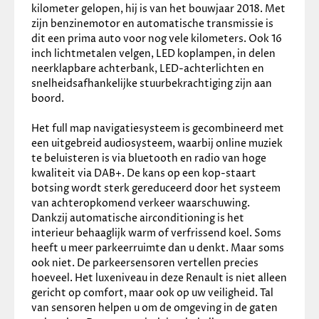
kilometer gelopen, hij is van het bouwjaar 2018. Met 
✓
Bestuurdersstoel in hoogte verstelbaar
zijn benzinemotor en automatische transmissie is 
✓
Boordcomputer
dit een prima auto voor nog vele kilometers. Ook 16 
✓
Buitentemperatuurmeter
inch lichtmetalen velgen, LED koplampen, in delen 
✓
Elektrische ramen voor
neerklapbare achterbank, LED-achterlichten en 
✓
Hoofdsteunen achter
snelheidsafhankelijke stuurbekrachtiging zijn aan 
✓
Lederen stuurwiel
boord. 
✓
Lederen versnellingspook
✓
Regensensor
Het full map navigatiesysteem is gecombineerd met 
✓
Stuurbekrachtiging snelheidsafhankelijk
een uitgebreid audiosysteem, waarbij online muziek 
✓
Stuur verstelbaar
te beluisteren is via bluetooth en radio van hoge 
Milieu
kwaliteit via DAB+. De kans op een kop-staart 
botsing wordt sterk gereduceerd door het systeem 
✓
Start/stop systeem
van achteropkomend verkeer waarschuwing. 
Veiligheid
Dankzij automatische airconditioning is het 
interieur behaaglijk warm of verfrissend koel. Soms 
heeft u meer parkeerruimte dan u denkt. Maar soms 
✓
Airbag(s) side voor
ook niet. De parkeersensoren vertellen precies 
✓
Airbag bestuurder
hoeveel. Het luxeniveau in deze Renault is niet alleen 
✓
Airbag passagier
gericht op comfort, maar ook op uw veiligheid. Tal 
✓
Alarm klasse 1(startblokkering)
van sensoren helpen u om de omgeving in de gaten 
✓
Anti Blokkeer Systeem