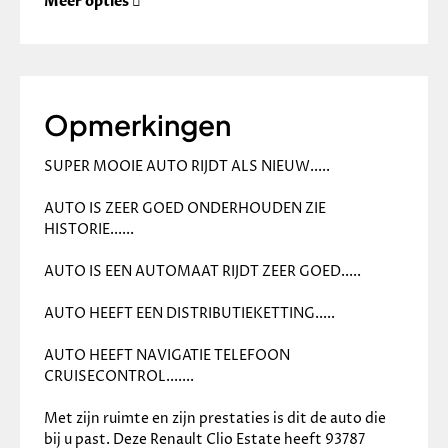
✓
Buitenspiegels in carrosseriekleur
Meer opties
✓
Bumpers in carrosseriekleur
✓
Chroom delen exterieur
✓
Dakrails
✓
Dimlichten automatisch
✓
Elektronische remkrachtverdeling
Opmerkingen
✓
LED achterlichten
✓
LED dagrijverlichting
SUPER MOOIE AUTO RIJDT ALS NIEUW.....
✓
Metaalkleur
✓
Parkeersensor achter
AUTO IS ZEER GOED ONDERHOUDEN ZIE 
Infotainment
HISTORIE......
✓
Navigatiesysteem full map
AUTO IS EEN AUTOMAAT RIJDT ZEER GOED.....
✓
MP3-speler
✓
Multimedia-voorbereiding
AUTO HEEFT EEN DISTRIBUTIEKETTING.....
✓
Radio
Interieur
AUTO HEEFT NAVIGATIE TELEFOON 
CRUISECONTROL.......
✓
Cruise control
Met zijn ruimte en zijn prestaties is dit de auto die 
✓
12Volt aansluiting
bij u past. Deze Renault Clio Estate heeft 93787 
✓
Achterbank in delen neerklapbaar