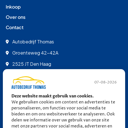
Inkoop
Over ons
Contact
Autobedrijf Thomas
Groenteweg 42-42A
2525 JT Den Haag
info@autobedrijfthomas.nl
07-08-2026
070 - 389 9852
Deze website maakt gebruik van cookies.
06 - 27 58 27 18 (tot 21:30)
We gebruiken cookies om content en advertenties te
06 - 27 58 27 18 (tot 21:30)
personaliseren, om functies voor social media te
bieden en om ons websiteverkeer te analyseren. Ook
delen we informatie over uw gebruik van onze site
Ma - Vr: 09:00 - 17:00
met onze partners voor social media, adverteren en