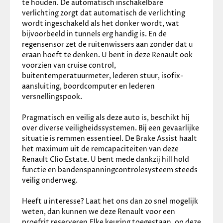
te houden. De automatisch inschakelbare 
✓
Anti doorSlip Regeling
verlichting zorgt dat automatisch de verlichting 
✓
Bandenspanningscontrolesysteem
wordt ingeschakeld als het donker wordt, wat 
✓
Brake Assist System
bijvoorbeeld in tunnels erg handig is. En de 
✓
Derde remlicht
regensensor zet de ruitenwissers aan zonder dat u 
✓
Elektronisch Stabiliteits Programma
eraan hoeft te denken. U bent in deze Renault ook 
✓
Hill hold functie
voorzien van cruise control, 
✓
Isofix bevestiging voor kinderzitjes
buitentemperatuurmeter, lederen stuur, isofix-
Overige
aansluiting, boordcomputer en lederen 
versnellingspook. 
✓
Achteropkomend verkeer waarschuwing
✓
Airco automatisch
Pragmatisch en veilig als deze auto is, beschikt hij 
✓
Bluetooth
over diverse veiligheidssystemen. Bij een gevaarlijke 
✓
Dab
situatie is remmen essentieel. De Brake Assist haalt 
✓
Hoofdsteunen anti-whiplash
het maximum uit de remcapaciteiten van deze 
✓
LED mistlampen
Renault Clio Estate. U bent mede dankzij hill hold 
✓
Smartphone integratie
functie en bandenspanningcontrolesysteem steeds 
✓
Stuur leder
veilig onderweg. 
✓
Stuur multifunctioneel
Heeft u interesse? Laat het ons dan zo snel mogelijk 
weten, dan kunnen we deze Renault voor een 
proefrit reserveren.Elke keuring toegestaan, op deze 