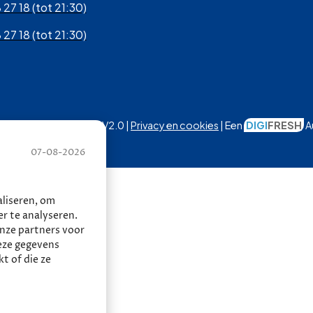
 27 18 (tot 21:30)
 27 18 (tot 21:30)
Autobedrijf Thomas | V2.0 |
Privacy en cookies
| Een
DIGI
FRESH
A
07-08-2026
liseren, om
r te analyseren.
onze partners voor
eze gegevens
t of die ze