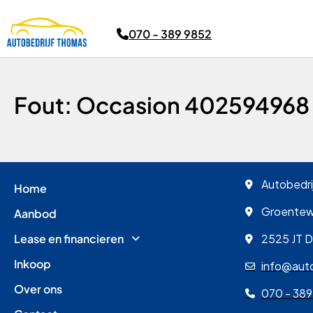
070 - 389 9852
Fout: Occasion 402594968
Autobedri
Home
Groente
Aanbod
Lease en financieren
2525 JT 
Inkoop
info@auto
Over ons
070 - 389