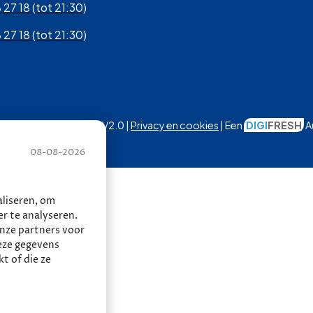
 27 18 (tot 21:30)
 27 18 (tot 21:30)
Autobedrijf Thomas | V2.0 |
Privacy en cookies
| Een
DIGI
FRESH
A
08-08-2026
liseren, om
r te analyseren.
onze partners voor
eze gegevens
t of die ze