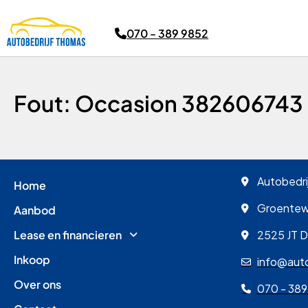
070 - 389 9852
Fout: Occasion 382606743
Autobedri
Home
Groente
Aanbod
Lease en financieren
2525 JT 
Inkoop
info@auto
Over ons
070 - 389