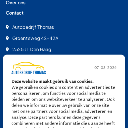
Over ons
Contact
Autobedrijf Thomas
Groenteweg 42-42A
2525 JT Den Haag
info@autobedrijfthomas.nl
07-08-2026
070 - 389 9852
Deze website maakt gebruik van cookies.
06 - 27 58 27 18 (tot 21:30)
We gebruiken cookies om content en advertenties te
06 - 27 58 27 18 (tot 21:30)
personaliseren, om functies voor social media te
bieden en om ons websiteverkeer te analyseren. Ook
delen we informatie over uw gebruik van onze site
Ma - Vr: 09:00 - 17:00
met onze partners voor social media, adverteren en
Za: 10:00 - 13:30
analyse. Deze partners kunnen deze gegevens
combineren met andere informatie die u aan ze heeft