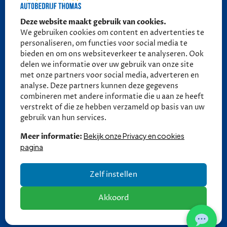
070 - 389 9852
Deze website maakt gebruik van cookies.
06 - 27 58 27 18 (tot 21:30)
We gebruiken cookies om content en advertenties te
06 - 27 58 27 18 (tot 21:30)
personaliseren, om functies voor social media te
bieden en om ons websiteverkeer te analyseren. Ook
delen we informatie over uw gebruik van onze site
Ma - Vr: 09:00 - 17:00
met onze partners voor social media, adverteren en
Za: 10:00 - 13:30
analyse. Deze partners kunnen deze gegevens
combineren met andere informatie die u aan ze heeft
Zo: Gesloten
verstrekt of die ze hebben verzameld op basis van uw
gebruik van hun services.
Bekijk onze Privacy en cookies
Meer informatie:
pagina
Zelf instellen
Akkoord
Copyright © 2026 Autobedrijf Thomas | V2.0 |
Privacy en
cookies
| Een
DIGI
FRESH
Automotive website