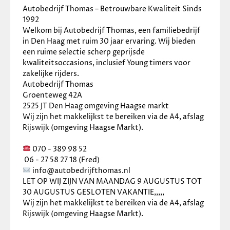
✓
Lendesteun(en) verstelbaar
Autobedrijf Thomas – Betrouwbare Kwaliteit Sinds 
✓
Stuur en versnellingspook (kunst)leder
1992
✓
Stuur multifunctioneel
Welkom bij Autobedrijf Thomas, een familiebedrijf 
in Den Haag met ruim 30 jaar ervaring. Wij bieden 
een ruime selectie scherp geprijsde 
kwaliteitsoccasions, inclusief Young timers voor 
zakelijke rijders.
Autobedrijf Thomas
Groenteweg 42A
2525 JT Den Haag omgeving Haagse markt
Wij zijn het makkelijkst te bereiken via de A4, afslag 
Rijswijk (omgeving Haagse Markt).
 070 - 389 98 52
 06 - 27 58 27 18 (Fred)
 info@autobedrijfthomas.nl
LET OP WIJ ZIJN VAN MAANDAG 9 AUGUSTUS TOT 
30 AUGUSTUS GESLOTEN VAKANTIE,,,,,
Wij zijn het makkelijkst te bereiken via de A4, afslag 
Rijswijk (omgeving Haagse Markt). 