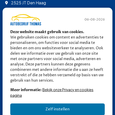
2525 JT Den Haag
info@autobedrijfthomas.nl
06-08-2026
070 - 389 9852
Deze website maakt gebruik van cookies.
06 - 27 58 27 18 (tot 21:30)
We gebruiken cookies om content en advertenties te
06 - 27 58 27 18 (tot 21:30)
personaliseren, om functies voor social media te
bieden en om ons websiteverkeer te analyseren. Ook
delen we informatie over uw gebruik van onze site
Ma - Vr: 09:00 - 17:00
met onze partners voor social media, adverteren en
Za: 10:00 - 13:30
analyse. Deze partners kunnen deze gegevens
combineren met andere informatie die u aan ze heeft
Zo: Gesloten
verstrekt of die ze hebben verzameld op basis van uw
gebruik van hun services.
Bekijk onze Privacy en cookies
Meer informatie:
pagina
Zelf instellen