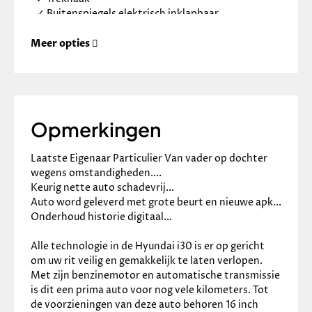
✓
Buitenspiegels elektrisch inklapbaar
✓
Buitenspiegels elektrisch verstel- en
verwarmbaar
Meer opties
✓
Buitenspiegels met verlichting
✓
Chroom delen exterieur
✓
Dimlichten automatisch
✓
Elektronische remkrachtverdeling
✓
Grootlichtassistent
Opmerkingen
✓
Keyless entry
✓
Koplampen adaptief
Laatste Eigenaar Particulier Van vader op dochter 
✓
LED achterlichten
wegens omstandigheden....
✓
LED dagrijverlichting
Keurig nette auto schadevrij...
✓
Metaalkleur
Auto word geleverd met grote beurt en nieuwe apk...
✓
Mistlampen voor
Onderhoud historie digitaal...
✓
Parkeersensor achter
✓
Parkeersensor voor
Alle technologie in de Hyundai i30 is er op gericht 
Infotainment
om uw rit veilig en gemakkelijk te laten verlopen. 
Met zijn benzinemotor en automatische transmissie 
✓
Navigatiesysteem full map
is dit een prima auto voor nog vele kilometers. Tot 
✓
Multimedia-voorbereiding
de voorzieningen van deze auto behoren 16 inch 