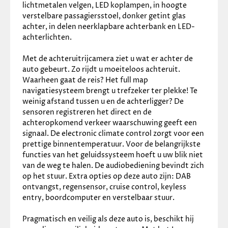
✓
Radio
lichtmetalen velgen, LED koplampen, in hoogte 
Interieur
verstelbare passagiersstoel, donker getint glas 
achter, in delen neerklapbare achterbank en LED-
achterlichten. 
✓
Cruise control
✓
Achterbank in delen neerklapbaar
Met de achteruitrijcamera ziet u wat er achter de 
✓
Armsteun achter
auto gebeurt. Zo rijdt u moeiteloos achteruit. 
✓
Bestuurdersstoel in hoogte verstelbaar
Waarheen gaat de reis? Het full map 
✓
Boordcomputer
navigatiesysteem brengt u trefzeker ter plekke! Te 
✓
Elektrische ramen voor en achter
weinig afstand tussen u en de achterligger? De 
✓
Passagiersstoel in hoogte verstelbaar
sensoren registreren het direct en de 
✓
Regensensor
achteropkomend verkeer waarschuwing geeft een 
✓
Stuur verstelbaar
signaal. De electronic climate control zorgt voor een 
Milieu
prettige binnentemperatuur. Voor de belangrijkste 
functies van het geluidssysteem hoeft u uw blik niet 
✓
Start/stop systeem
van de weg te halen. De audiobediening bevindt zich 
Veiligheid
op het stuur. Extra opties op deze auto zijn: DAB 
ontvangst, regensensor, cruise control, keyless 
entry, boordcomputer en verstelbaar stuur. 
✓
Autonomous Emergency Braking
✓
Achteruitrijcamera
Pragmatisch en veilig als deze auto is, beschikt hij 
✓
Airbag(s) hoofd achter