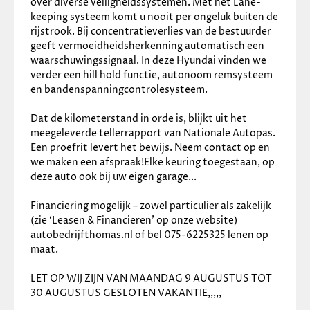
over diverse veiligheidssystemen. Met het Lane-
✓
Airbag(s) hoofd voor
keeping systeem komt u nooit per ongeluk buiten de 
✓
Airbag(s) side voor
rijstrook. Bij concentratieverlies van de bestuurder 
✓
Airbag bestuurder
geeft vermoeidheidsherkenning automatisch een 
✓
Airbag passagier
waarschuwingssignaal. In deze Hyundai vinden we 
✓
Alarm klasse 1(startblokkering)
verder een hill hold functie, autonoom remsysteem 
✓
Anti Blokkeer Systeem
en bandenspanningcontrolesysteem. 
✓
Anti doorSlip Regeling
✓
Bandenspanningscontrolesysteem
Dat de kilometerstand in orde is, blijkt uit het 
✓
Elektronisch Stabiliteits Programma
meegeleverde tellerrapport van Nationale Autopas. 
✓
Hill hold functie
Een proefrit levert het bewijs. Neem contact op en 
✓
Rijstrooksensor
we maken een afspraak!Elke keuring toegestaan, op 
✓
Vermoeidheids herkenning
deze auto ook bij uw eigen garage...
Overige
Financiering mogelijk – zowel particulier als zakelijk 
✓
Achteropkomend verkeer waarschuwing
(zie ‘Leasen & Financieren’ op onze website) 
✓
Apple Carplay/Android Auto
autobedrijfthomas.nl of bel 075-6225325 lenen op 
✓
Electronic climate control
maat.
✓
Kunstlederen/stof bekleding
✓
Bluetooth
LET OP WIJ ZIJN VAN MAANDAG 9 AUGUSTUS TOT 
✓
Dab
30 AUGUSTUS GESLOTEN VAKANTIE,,,,,
✓
Extra getint glas achter