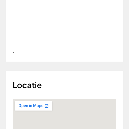
.     
Locatie