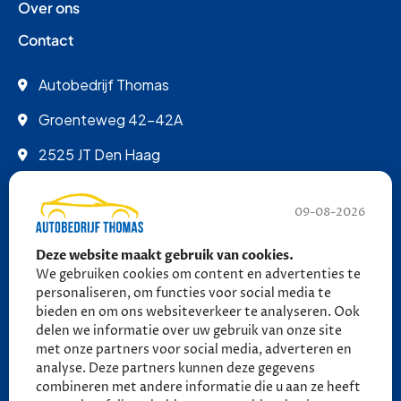
Over ons
Contact
Autobedrijf Thomas
Groenteweg 42-42A
2525 JT Den Haag
info@autobedrijfthomas.nl
09-08-2026
070 - 389 9852
Deze website maakt gebruik van cookies.
06 - 27 58 27 18 (tot 21:30)
We gebruiken cookies om content en advertenties te
06 - 27 58 27 18 (tot 21:30)
personaliseren, om functies voor social media te
bieden en om ons websiteverkeer te analyseren. Ook
delen we informatie over uw gebruik van onze site
Ma - Vr: 09:00 - 17:00
met onze partners voor social media, adverteren en
Za: 10:00 - 13:30
analyse. Deze partners kunnen deze gegevens
combineren met andere informatie die u aan ze heeft