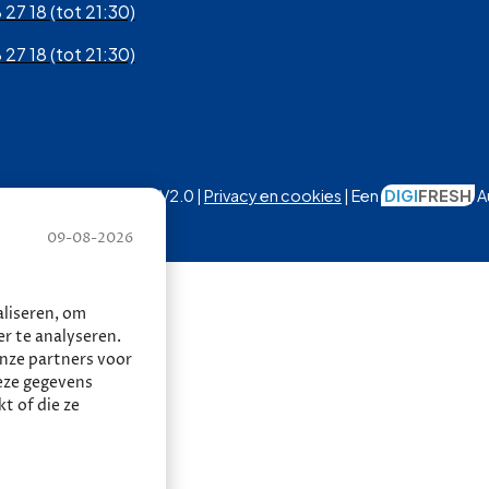
 27 18 (tot 21:30)
 27 18 (tot 21:30)
Autobedrijf Thomas | V2.0 |
Privacy en cookies
| Een
DIGI
FRESH
A
09-08-2026
liseren, om
r te analyseren.
onze partners voor
eze gegevens
t of die ze