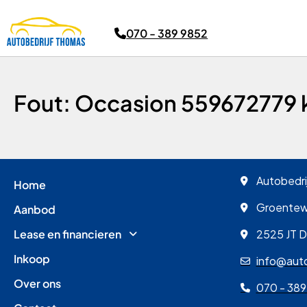
070 - 389 9852
Fout: Occasion 559672779 
Autobedri
Home
Groente
Aanbod
Lease en financieren
2525 JT 
Inkoop
info@auto
Over ons
070 - 389